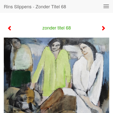
Rins Slippens - Zonder Titel 68
Tog
navi
zonder titel 68