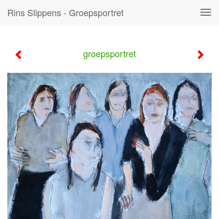
Rins Slippens - Groepsportret
Tog
navi
groepsportret