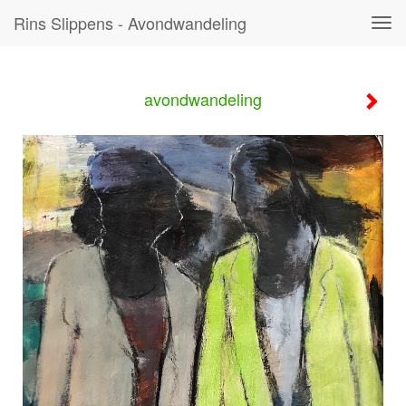
Rins Slippens - Avondwandeling
Tog
navi
avondwandeling