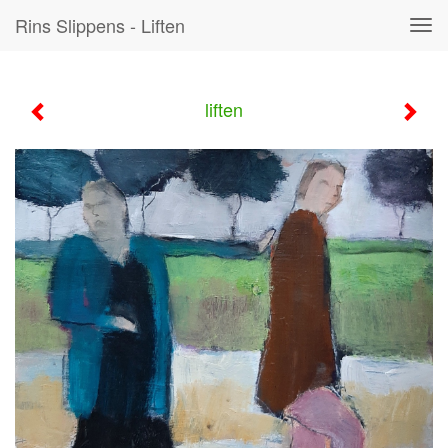
Rins Slippens - Liften
Tog
navi
liften