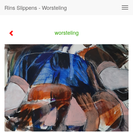
Rins Slippens - Worsteling
Tog
navi
worsteling