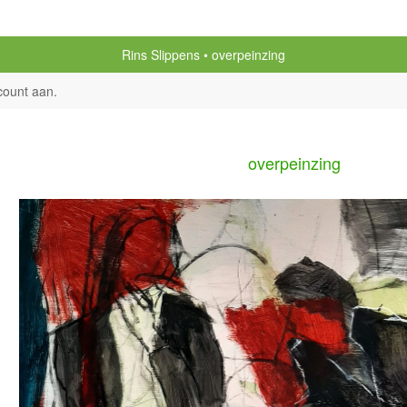
Rins Slippens
overpeinzing
count aan
.
overpeinzing