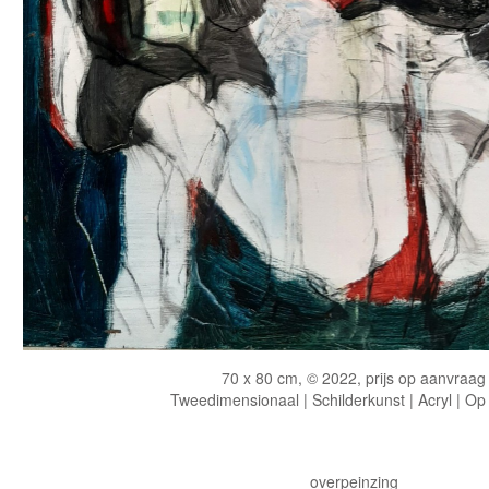
70 x 80 cm, © 2022, prijs op aanvraag
Tweedimensionaal | Schilderkunst | Acryl | Op
overpeinzing