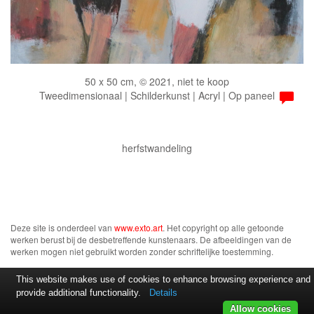
50 x 50 cm, © 2021, niet te koop
Tweedimensionaal | Schilderkunst | Acryl | Op paneel
herfstwandeling
Deze site is onderdeel van
www.exto.art
. Het copyright op alle getoonde
werken berust bij de desbetreffende kunstenaars. De afbeeldingen van de
werken mogen niet gebruikt worden zonder schriftelijke toestemming.
This website makes use of cookies to enhance browsing experience and
provide additional functionality.
Details
Allow cookies