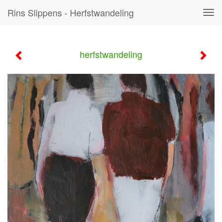
Rins Slippens - Herfstwandeling
Tog
navi
herfstwandeling