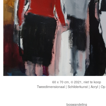
60 x 70 cm, © 2021, niet te koop
Tweedimensionaal | Schilderkunst | Acryl | Op
boswandeling