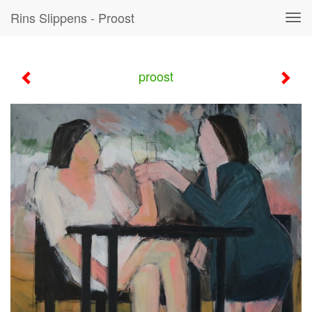
Rins Slippens - Proost
Tog
navi
proost