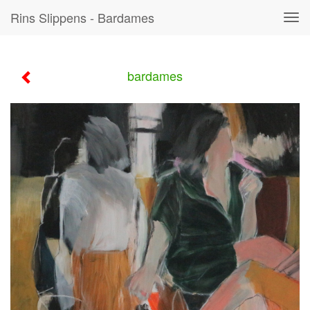
Rins Slippens - Bardames
Tog
navi
bardames