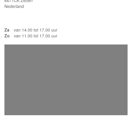
6671CK Zetten
Nederland
Za
van 14.00 tot 17.00 uur
Zo
van 11.00 tot 17.00 uur