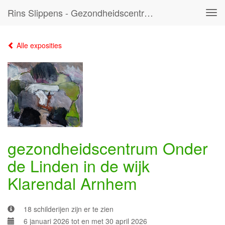
Rins Slippens - Gezondheidscentrum Onder De Linden In De Wijk Klarendal Arnhem
Tog
navi
Alle exposities
gezondheidscentrum Onder
de Linden in de wijk
Klarendal Arnhem
18 schilderijen zijn er te zien
6 januari 2026 tot en met 30 april 2026